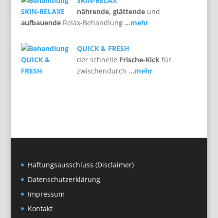
SKIN-RELAX
nährende, glättende
und
aufbauende
Relax-Behandlung
…mehr
QUICK & FRESH
der schnelle
Frische-Kick
für
zwischendurch
…mehr
Haftungsausschluss (Disclaimer)
Datenschutzerklärung
Impressum
Kontakt