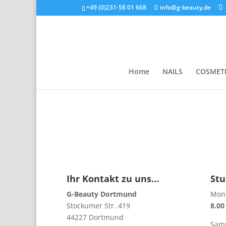
+49 (0)231-58 01 668
info@g-beauty.de
Home
NAILS
COSMET
Ihr Kontakt zu uns…
Stu
G-Beauty Dortmund
Mont
Stockumer Str. 419
8.00
44227 Dortmund
Sams