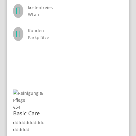
kostenfreies

WLan
Kunden

Parkplätze
€
54
Basic Care
ddfddddddddd
dddddd