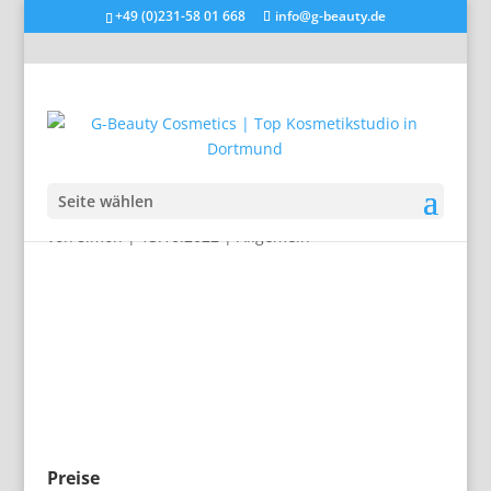
+49 (0)231-58 01 668
info@g-beauty.de
Seite wählen
von
simon
|
13.10.2022
|
Allgemein
Preise